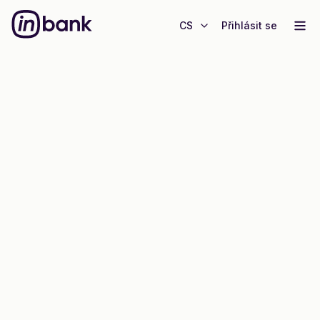
CS
Přihlásit se
Vklad na Start
Nechte své úspory
vydělávat
Sjednejte si svůj první vklad s Inbank a využijte vyšší
úrok na 3 měsíce - exkluzivně pro nové klienty.
Mám zájem