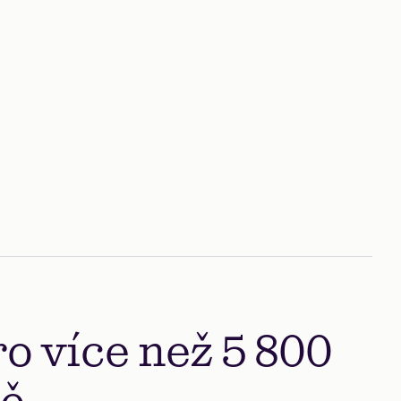
finanční potřebu
lé a pohodlné digitální služby dostupné
odkudkoli.
o více než
5 800