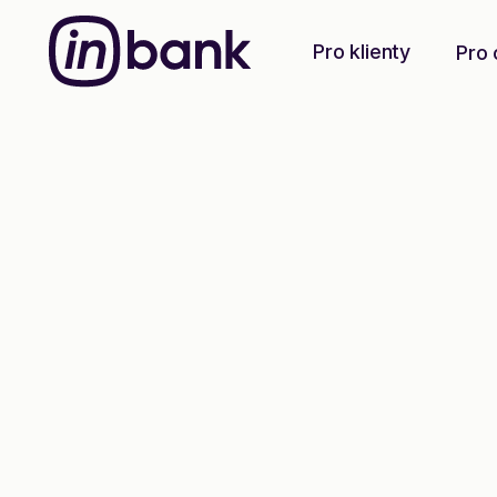
Pro klienty
Pro 
Nákup na splátky
Nakupte nyn
zaplaťte, jak 
kdy se vám t