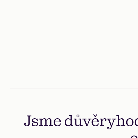
Spořte a nakupujte s jistotou, že vaš
investice jsou u nás v bezpečí.
Jsme důvěryho