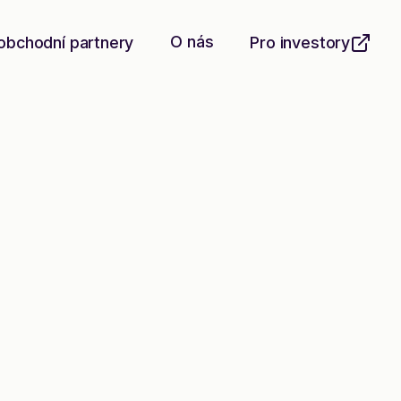
O nás
obchodní partnery
Pro investory
í
,
a
o