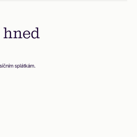
, hned
ěsíčním splátkám.