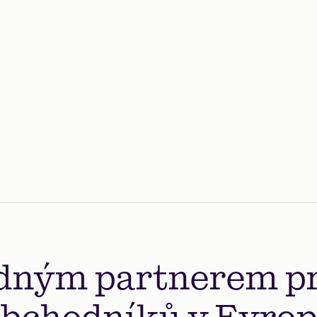
v Evropě
e
Spokojení zákazníci z celé Evropy nám
Rych
důvěřují jako svému finančnímu partnerovi.
dným partnerem pr