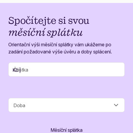
Spočítejte si svou
měsíční splátku
Orientační výši měsíční splátky vám ukážeme po
zadání požadované výše úvěru a doby splácení.
Částka
Kč |
Doba
Měsíční splátka