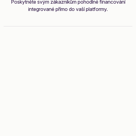
Poskytněte svým zákazníkům pohodlné financování
integrované přímo do vaší platformy.
Jak získáte naše
platební řešení
Kontaktuje nás
Poskytneme vám komplexní přehled našich
platebních řešení a pomůžeme vám najít to nejlepší